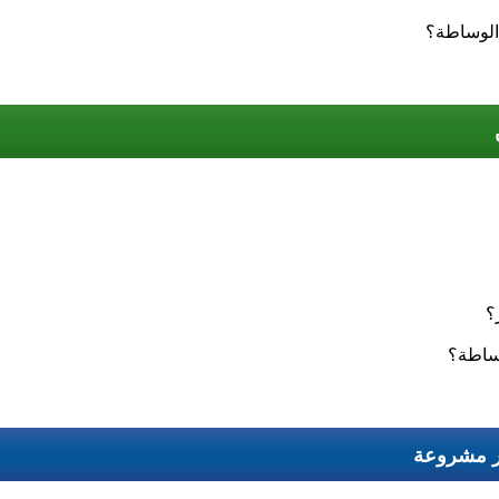
الوساطة؟
؟
وساطة؟