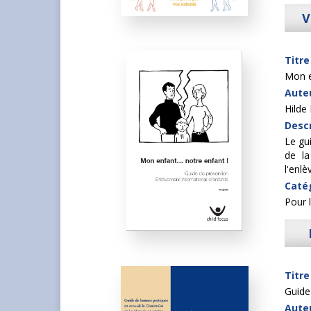
V
Titre
Mon e
Auteu
Hilde
Descr
Le gu
de la
l'enlè
Caté
Pour 
Titre
Guide
Auteu