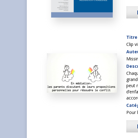
Titre
Clip v
Auteu
Missi
Descr
Chaqu
grand
peut 
d’enf
accor
Caté
Pour 