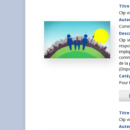
Titre
Clip v
Auteu
Commi
Descr
Clip 
respo
impli
comme
de la 
(Disp
Caté
Pour 
Titre
Clip v
Auteu