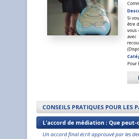
Commi
Descr
Si vo
être 
vous 
avec 
recour
(Disp
Caté
Pour 
CONSEILS PRATIQUES POUR LES 
L’accord de médiation : Que peut-on
Un accord final écrit approuvé par les d