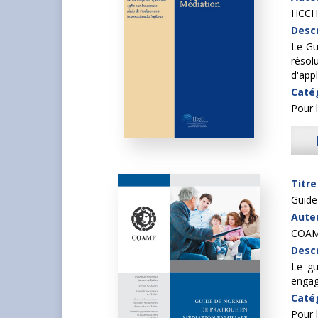
HCCH
Descr
Le Gu
résol
d'app
Caté
Pour l
Titre
Guide
Auteu
COA
Descr
Le gu
engag
Caté
Pour l