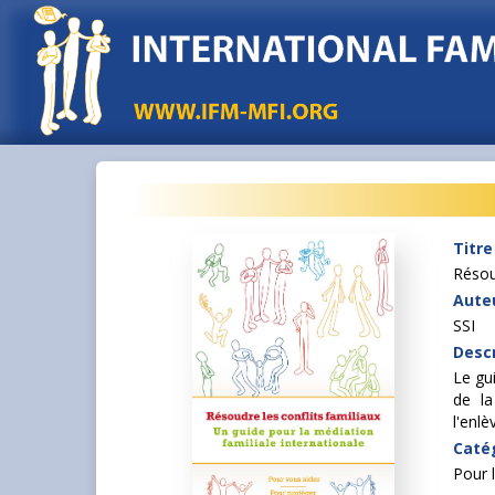
Titre
Résoud
Auteu
SSI
Descr
Le gu
de la
l'enlè
Caté
Pour l