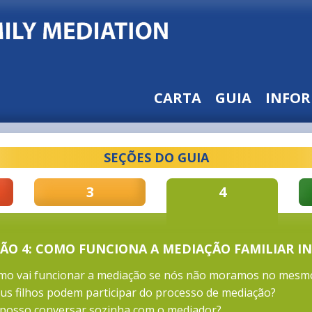
CARTA
GUIA
INFOR
SEÇÕES DO GUIA
3
4
ÃO 4: COMO FUNCIONA A MEDIAÇÃO FAMILIAR I
mo vai funcionar a mediação se nós não moramos no mesm
us filhos podem participar do processo de mediação?
 posso conversar sozinha com o mediador?