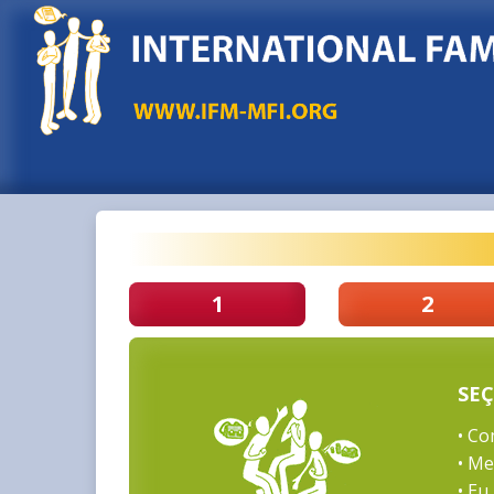
1
2
SEÇ
• Co
• Me
• Eu