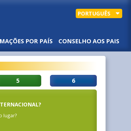
PORTUGUÊS
MAÇÕES POR PAÍS
CONSELHO AOS PAIS
5
6
NTERNACIONAL?
o lugar?