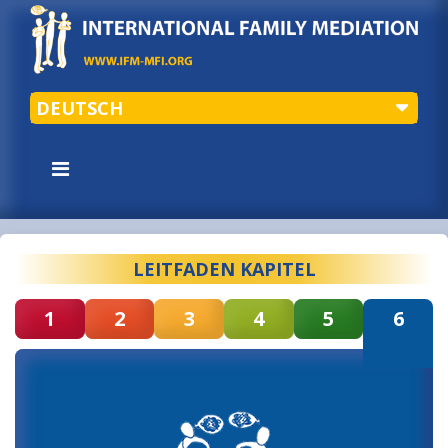
DEUTSCH
LEITFADEN KAPITEL
1
2
3
4
5
6