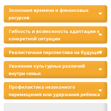
Экономия времени и финансовых
ресурсов
Гибкость и возможность адаптации к
конкретной ситуации
Реалистичная перспектива на будущее
Уважение культурных различий
внутри семьи
Профилактика незаконного
перемещения или удержания ребенка