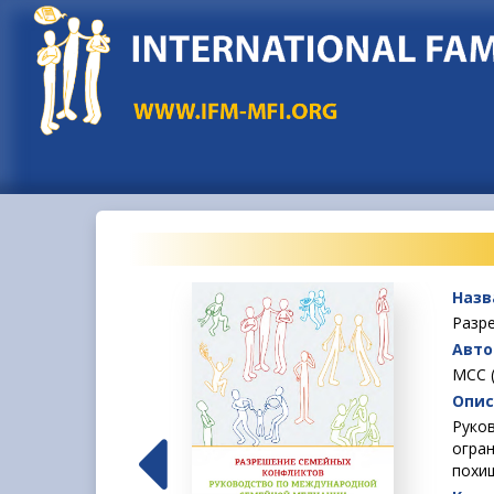
Назв
Разр
Авто
МСС (
Опис
тнер, возможно,
Руко
ли вы планируете
огра
ом или получить
похищ
учае, это можно