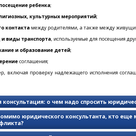
 посещение ребенка
;
лигиозных, культурных мероприятий
;
го контакта
между родителями, а также между живущи
д и виды транспорта
, используемые для посещения дру
жание и образование детей
;
верение
соглашения;
р, включая проверку надлежащего исполнения согла
консультация: о чем надо спросить юридичес
омимо юридического консультанта, кто еще 
нфликта?